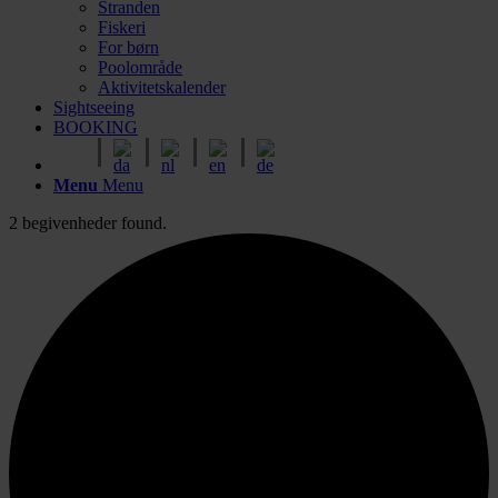
Stranden
Fiskeri
For børn
Poolområde
Aktivitetskalender
Sightseeing
BOOKING
Menu
Menu
2 begivenheder found.