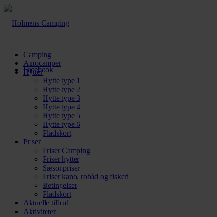
Camping
Autocamper
Facebook
Hytter
Hytte type 1
Hytte type 2
Hytte type 3
Hytte type 4
Hytte type 5
Hytte type 6
Pladskort
Priser
Priser Camping
Priser hytter
Sæsonpriser
Priser kano, robåd og fiskeri
Betingelser
Pladskort
Aktuelle tilbud
Aktiviteter