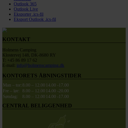
Outlook 365
Outlook Live
Eksporter .ics-fil
Eksport Outlook .ics-fil
KONTAKT
Holmens Camping
Klostervej 148, DK-8680 RY
T: +45 86 89 17 62
E-mail:
info@holmenscamping.dk
KONTORETS ÅBNINGSTIDER
Man – tor:
8.00 – 12.00
14.00 -17.00
Fre – lør:
8.00 – 12.00
14.00 -20.00
Søndag:
8.00 – 12.00
14.00 -17.00
CENTRAL BELIGGENHED