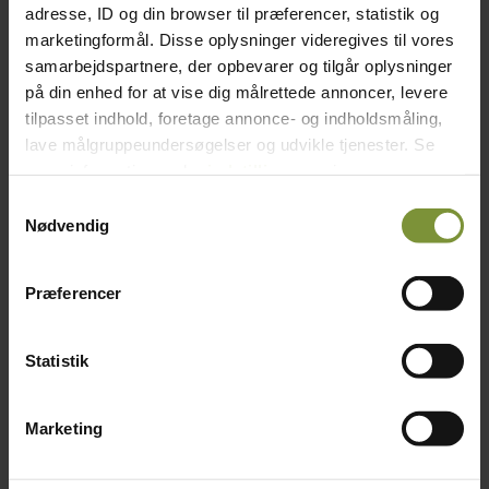
adresse, ID og din browser til præferencer, statistik og
marketingformål. Disse oplysninger videregives til vores
samarbejdspartnere, der opbevarer og tilgår oplysninger
Dag
på din enhed for at vise dig målrettede annoncer, levere
tilpasset indhold, foretage annonce- og indholdsmåling,
lave målgruppeundersøgelser og udvikle tjenester. Se
mere information under
indstillinger
og i vores
persondatapolitik. Du kan altid trække dit samtykke
Samtykkevalg
tilbage eller ændre indstillinger fra vores
Nødvendig
"Cookiedeklaration", eller ved at trykke på "Privacy
trigger" ikonet.
Præferencer
Hvis du tillader det, vil vi også gerne:
Indsamle præcise oplysninger om din placering,
Statistik
der kan være nøjagtig inden for få meter
Identificere din enhed baseret på en scanning af
Marketing
dens unikke karakteristika (fingerprinting)
Dine valg anvendes på hele websitet.