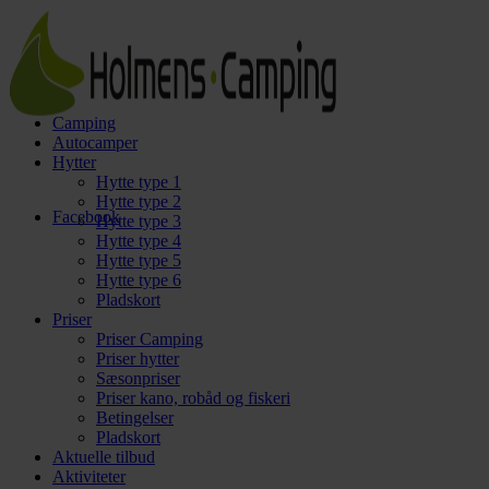
Camping
Autocamper
Hytter
Hytte type 1
Hytte type 2
Facebook
Hytte type 3
Hytte type 4
Hytte type 5
Hytte type 6
Pladskort
Priser
Priser Camping
Priser hytter
Sæsonpriser
Priser kano, robåd og fiskeri
Betingelser
Pladskort
Aktuelle tilbud
Aktiviteter