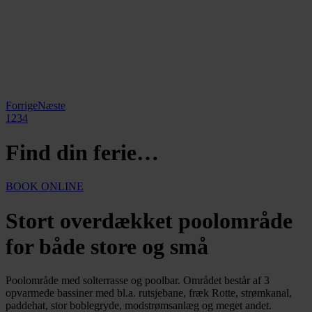
Forrige
Næste
1
2
3
4
Find din ferie…
BOOK ONLINE
Stort overdækket poolområde
for både store og små
Poolområde med solterrasse og poolbar. Området består af 3
opvarmede bassiner med bl.a. rutsjebane, fræk Rotte, strømkanal,
paddehat, stor boblegryde, modstrømsanlæg og meget andet.