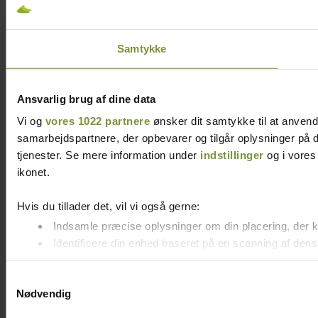
Samtykke
Ansvarlig brug af dine data
Vi og
vores 1022 partnere
ønsker dit samtykke til at anvend
samarbejdspartnere, der opbevarer og tilgår oplysninger på d
tjenester. Se mere information under
indstillinger
og i vores 
ikonet.
Hvis du tillader det, vil vi også gerne:
Indsamle præcise oplysninger om din placering, der k
Identificere din enhed baseret på en scanning af dens 
Dine valg anvendes på hele websitet.
Samtykkevalg
Nødvendig
Vi bruger cookies til at tilpasse vores indhold og annoncer, t
inden for sociale medier, annonceringspartnere og analysepar