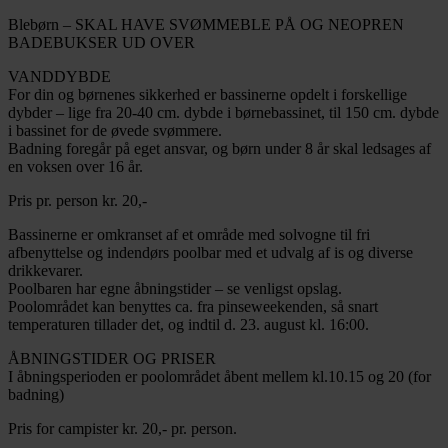
Blebørn – SKAL HAVE SVØMMEBLE PÅ OG NEOPREN
BADEBUKSER UD OVER
VANDDYBDE
For din og børnenes sikkerhed er bassinerne opdelt i forskellige
dybder – lige fra 20-40 cm. dybde i børnebassinet, til 150 cm. dybde
i bassinet for de øvede svømmere.
Badning foregår på eget ansvar, og børn under 8 år skal ledsages af
en voksen over 16 år.
Pris pr. person kr. 20,-
Bassinerne er omkranset af et område med solvogne til fri
afbenyttelse og indendørs poolbar med et udvalg af is og diverse
drikkevarer.
Poolbaren har egne åbningstider – se venligst opslag.
Poolområdet kan benyttes ca. fra pinseweekenden, så snart
temperaturen tillader det, og indtil d. 23. august kl. 16:00.
ÅBNINGSTIDER OG PRISER
I åbningsperioden er poolområdet åbent mellem kl.10.15 og 20 (for
badning)
Pris for campister kr. 20,- pr. person.