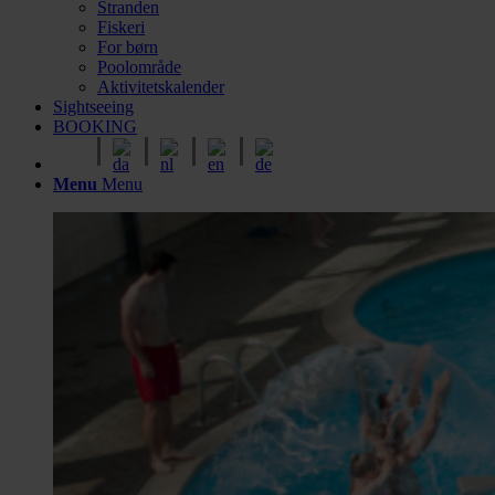
Stranden
Fiskeri
For børn
Poolområde
Aktivitetskalender
Sightseeing
BOOKING
Menu
Menu