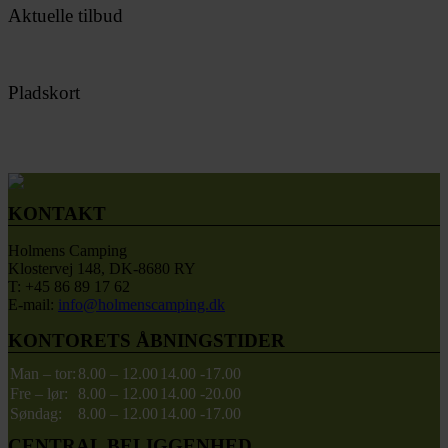
Aktuelle tilbud
Pladskort
KONTAKT
Holmens Camping
Klostervej 148, DK-8680 RY
T: +45 86 89 17 62
E-mail:
info@holmenscamping.dk
KONTORETS ÅBNINGSTIDER
Man – tor:
8.00 – 12.00
14.00 -17.00
Fre – lør:
8.00 – 12.00
14.00 -20.00
Søndag:
8.00 – 12.00
14.00 -17.00
CENTRAL BELIGGENHED