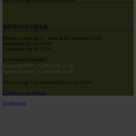
ÅBNINGSTIDER
Pladsen er åben fra 27. marts til 20. september 2026
Indtjekning: Fra kl. 14.00
Udtjekning: Før kl. 12.00
Kontorets åbningstider:
Lavsæson:
8.00 – 12.00
14.00 -17.00
Højsæson:
8.00 – 12.00
14.00 -20.00
Alle hverdage i lavsæsonen lukker vi kl. 17:00
Cookies og persondata
Scroll to top