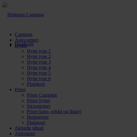
Camping
Autocamper
Facebook
Hytter
Hytte type 1
Hytte type 2
Hytte type 3
Hytte type 4
Hytte type 5
Hytte type 6
Pladskort
Priser
Priser Camping
Priser hytter
Sæsonpriser
Priser kano, robåd og fiskeri
Betingelser
Pladskort
Aktuelle tilbud
Aktiviteter