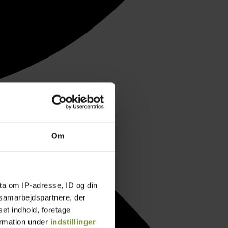
Om
ta om IP-adresse, ID og din
s samarbejdspartnere, der
set indhold, foretage
ormation under
indstillinger