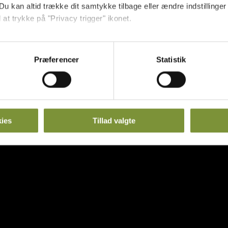
Du kan altid trække dit samtykke tilbage eller ændre indstillinger
 at trykke på "Privacy trigger" ikonet.
så gerne:
sninger om din placering, der kan være nøjagtig inden for få me
Præferencer
Statistik
 baseret på en scanning af dens unikke karakteristika (fingerprin
ebsitet.
se vores indhold og annoncer, til at vise dig funktioner til sociale
oplysninger om din brug af vores hjemmeside med vores partnere i
ies
Tillad valgte
ysepartnere. Vores partnere kan kombinere disse data med andr
et fra din brug af deres tjenester.