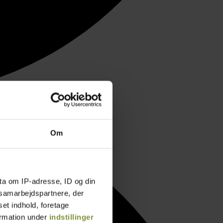
Om
ta om IP-adresse, ID og din
s samarbejdspartnere, der
set indhold, foretage
ormation under
indstillinger