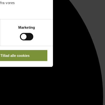
 fra vores
ter
Marketing
ting)
 medier og til at analysere
nden for sociale medier,
Tillad alle cookies
e oplysninger, du har givet