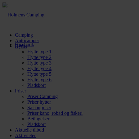
Camping
Autocamper
Facebook
Hytter
Hytte type 1
Hytte type 2
Hytte type 3
Hytte type 4
Hytte type 5
Hytte type 6
Pladskort
Priser
Priser Camping
Priser hytter
Sæsonpriser
Priser kano, robåd og fiskeri
Betingelser
Pladskort
Aktuelle tilbud
Aktiviteter