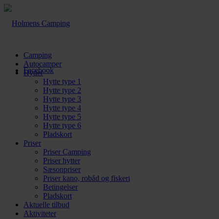
Camping
Autocamper
Facebook
Hytter
Hytte type 1
Hytte type 2
Hytte type 3
Hytte type 4
Hytte type 5
Hytte type 6
Pladskort
Priser
Priser Camping
Priser hytter
Sæsonpriser
Priser kano, robåd og fiskeri
Betingelser
Pladskort
Aktuelle tilbud
Aktiviteter