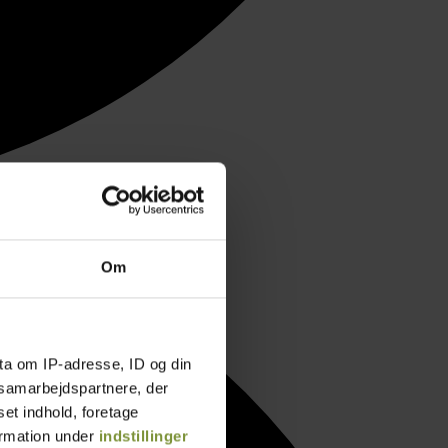
Om
ta om IP-adresse, ID og din
s samarbejdspartnere, der
set indhold, foretage
ormation under
indstillinger