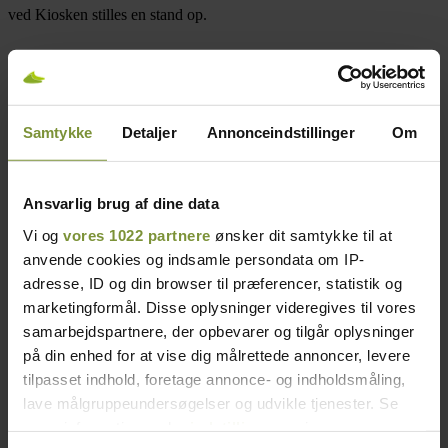
ved Kiosken stilles en stand op.
Detaljer
Samtykke
Detaljer
Annonceindstillinger
Om
Dato:
13/08/2022
Tidspunkt:
13:00 - 15:00
Ansvarlig brug af dine data
Vi og
vores 1022 partnere
ønsker dit samtykke til at
anvende cookies og indsamle persondata om IP-
adresse, ID og din browser til præferencer, statistik og
marketingformål. Disse oplysninger videregives til vores
samarbejdspartnere, der opbevarer og tilgår oplysninger
på din enhed for at vise dig målrettede annoncer, levere
tilpasset indhold, foretage annonce- og indholdsmåling,
lave målgruppeundersøgelser og udvikle tjenester. Se
mere information under
indstillinger
og i vores