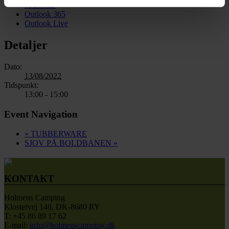
iCalendar
de har indsamlet fra din brug af deres tjenester.
Outlook 365
Outlook Live
Detaljer
Dato:
13/08/2022
Tidspunkt:
13:00 - 15:00
Event Navigation
«
TUBBERWARE
SJOV PÅ BOLDBANEN
»
KONTAKT
Holmens Camping
Klostervej 148, DK-8680 RY
T: +45 86 89 17 62
E-mail:
info@holmenscamping.dk