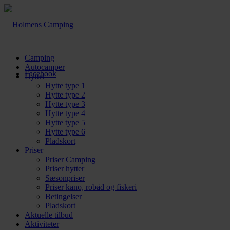
Camping
Autocamper
Facebook
Hytter
Hytte type 1
Hytte type 2
Hytte type 3
Hytte type 4
Hytte type 5
Hytte type 6
Pladskort
Priser
Priser Camping
Priser hytter
Sæsonpriser
Priser kano, robåd og fiskeri
Betingelser
Pladskort
Aktuelle tilbud
Aktiviteter