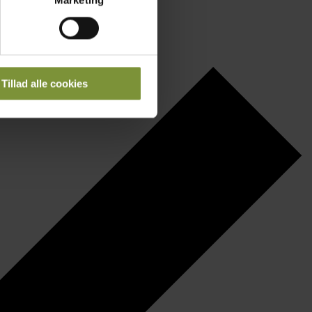
Marketing
ting)
 medier og til at analysere
nden for sociale medier,
Tillad alle cookies
e oplysninger, du har givet