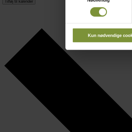
Nødvendig
Tilføj til kalender
Identificere din enhed
Dine valg anvendes på hele w
Vi bruger cookies til at tilpas
vores trafik. Vi deler også 
Kun nødvendige cook
annonceringspartnere og anal
dem, eller som de har indsaml