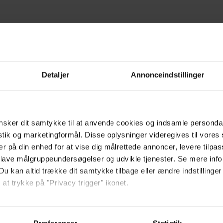
Detaljer
Annonceindstillinger
sker dit samtykke til at anvende cookies og indsamle personda
istik og marketingformål. Disse oplysninger videregives til vore
er på din enhed for at vise dig målrettede annoncer, levere tilpas
 lave målgruppeundersøgelser og udvikle tjenester. Se mere inf
Du kan altid trække dit samtykke tilbage eller ændre indstillinger
 at trykke på "Privacy trigger" ikonet.
så gerne:
sninger om din placering, der kan være nøjagtig inden for få me