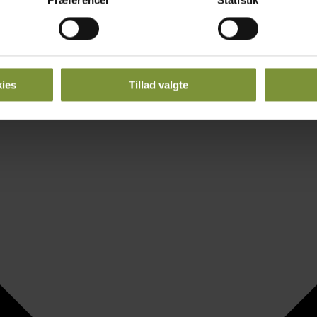
Præferencer
Statistik
 baseret på en scanning af dens unikke karakteristika (fingerprin
ebsitet.
se vores indhold og annoncer, til at vise dig funktioner til sociale
oplysninger om din brug af vores hjemmeside med vores partnere i
ies
Tillad valgte
ysepartnere. Vores partnere kan kombinere disse data med andr
et fra din brug af deres tjenester.