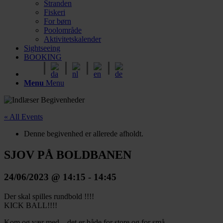
Stranden
Fiskeri
For børn
Poolområde
Aktivitetskalender
Sightseeing
BOOKING
Menu
Menu
« All Events
Denne begivenhed er allerede afholdt.
SJOV PÅ BOLDBANEN
24/06/2023 @ 14:15
-
14:45
Der skal spilles rundbold !!!!
KICK BALL!!!!
Kom og vær med – det er både for store og for små