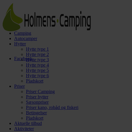
Camping
Autocamper
Hytter
Hytte type 1
Hytte type 2
Facebook
Hytte type 3
Hytte type 4
Hytte type 5
Hytte type 6
Pladskort
Priser
Priser Camping
Priser hytter
Sæsonpriser
Priser kano, robåd og fiskeri
Betingelser
Pladskort
Aktuelle tilbud
Aktiviteter