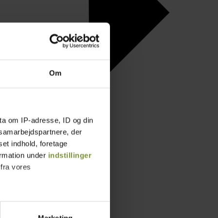
Om
ta om IP-adresse, ID og din
s samarbejdspartnere, der
set indhold, foretage
ormation under
indstillinger
 fra vores
ter