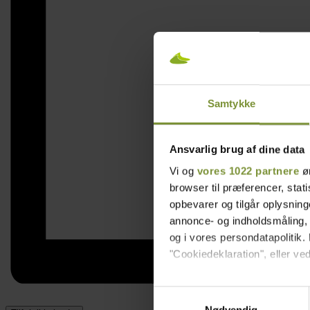
Samtykke
Ansvarlig brug af dine data
Vi og
vores 1022 partnere
øn
browser til præferencer, stat
opbevarer og tilgår oplysning
annonce- og indholdsmåling,
og i vores persondatapolitik. 
"Cookiedeklaration", eller ved
Hvis du tillader det, vil vi og
Samtykkevalg
Indsamle præcise oply