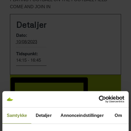
COME AND JOIN IN
Detaljer
Dato:
10/08/2023
Tidspunkt:
14:15 - 16:45
Samtykke
Detaljer
Annonceindstillinger
Om