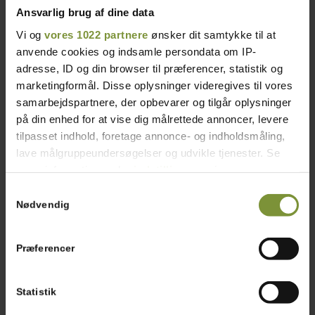
Ansvarlig brug af dine data
Vi og
vores 1022 partnere
ønsker dit samtykke til at
anvende cookies og indsamle persondata om IP-
adresse, ID og din browser til præferencer, statistik og
Tilføj til kalender
marketingformål. Disse oplysninger videregives til vores
samarbejdspartnere, der opbevarer og tilgår oplysninger
på din enhed for at vise dig målrettede annoncer, levere
tilpasset indhold, foretage annonce- og indholdsmåling,
lave målgruppeundersøgelser og udvikle tjenester. Se
mere information under
indstillinger
og i vores
persondatapolitik. Du kan altid trække dit samtykke
Samtykkevalg
tilbage eller ændre indstillinger fra vores
Nødvendig
"Cookiedeklaration", eller ved at trykke på "Privacy
trigger" ikonet.
Præferencer
Hvis du tillader det, vil vi også gerne:
Google kalender
Indsamle præcise oplysninger om din placering, der
Statistik
iCalendar
kan være nøjagtig inden for få meter