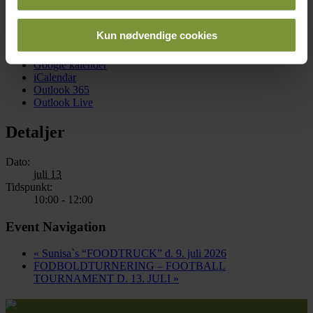
for sociale medier, annonceringspartnere og
analysepartnere. Vores partnere kan kombinere disse
Kun nødvendige cookies
data med andre oplysninger, du har givet dem, eller som
Google kalender
de har indsamlet fra din brug af deres tjenester.
iCalendar
Outlook 365
Outlook Live
Detaljer
Dato:
juli 13
Tidspunkt:
10:00 - 12:00
Event Navigation
«
Sunisa`s “FOODTRUCK” d. 9. juli 2026
FODBOLDTURNERING – FOOTBALL
TOURNAMENT D. 13. JULI
»