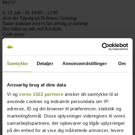
Hej!!!!
d. 13. juli – kl. 10:00 – 12:00
så er der Tøjsalg på Holmens Camping
Sanne kommer med et fint udvalg af dametøj
Der stilles op ude ved Kiosken.
Gode priser
Kom og se udvalget
vh. Holmens Camping
Detaljer
Samtykke
Detaljer
Annonceindstillinger
Om
Dato:
juli 13
Tidspunkt:
Ansvarlig brug af dine data
10:00 - 12:00
Vi og
vores 1022 partnere
ønsker dit samtykke til at
anvende cookies og indsamle persondata om IP-
adresse, ID og din browser til præferencer, statistik og
marketingformål. Disse oplysninger videregives til vores
samarbejdspartnere, der opbevarer og tilgår oplysninger
på din enhed for at vise dig målrettede annoncer, levere