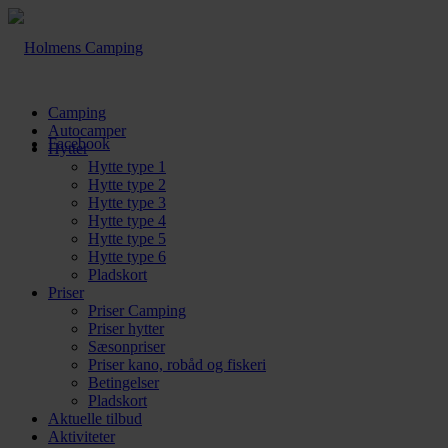
Camping
Autocamper
Facebook
Hytter
Hytte type 1
Hytte type 2
Hytte type 3
Hytte type 4
Hytte type 5
Hytte type 6
Pladskort
Priser
Priser Camping
Priser hytter
Sæsonpriser
Priser kano, robåd og fiskeri
Betingelser
Pladskort
Aktuelle tilbud
Aktiviteter