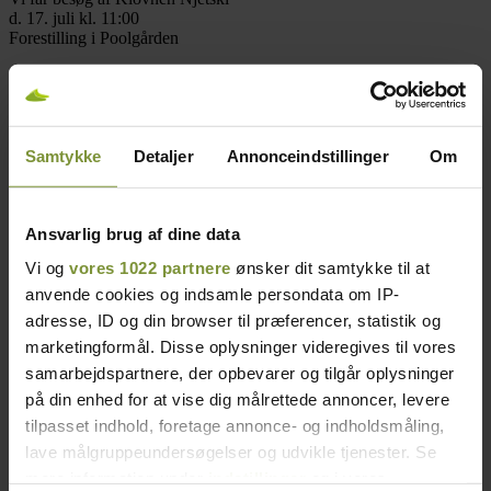
d. 17. juli kl. 11:00
Forestilling i Poolgården
Der er fri entre`
Underholdning for både børn og voksne.
Detaljer
Samtykke
Detaljer
Annonceindstillinger
Om
Dato:
17/07/2024
Ansvarlig brug af dine data
Tidspunkt:
11:00 - 12:00
Vi og
vores 1022 partnere
ønsker dit samtykke til at
anvende cookies og indsamle persondata om IP-
adresse, ID og din browser til præferencer, statistik og
marketingformål. Disse oplysninger videregives til vores
samarbejdspartnere, der opbevarer og tilgår oplysninger
på din enhed for at vise dig målrettede annoncer, levere
tilpasset indhold, foretage annonce- og indholdsmåling,
lave målgruppeundersøgelser og udvikle tjenester. Se
mere information under
indstillinger
og i vores