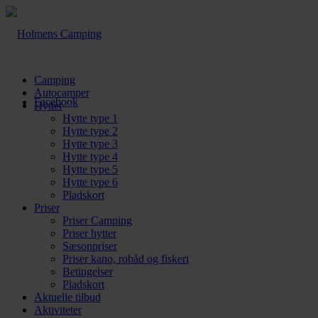
Camping
Autocamper
Facebook
Hytter
Hytte type 1
Hytte type 2
Hytte type 3
Hytte type 4
Hytte type 5
Hytte type 6
Pladskort
Priser
Priser Camping
Priser hytter
Sæsonpriser
Priser kano, robåd og fiskeri
Betingelser
Pladskort
Aktuelle tilbud
Aktiviteter